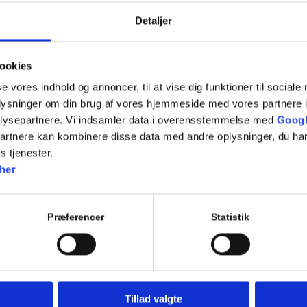
Detaljer
ookies
se vores indhold og annoncer, til at vise dig funktioner til sociale
oplysninger om din brug af vores hjemmeside med vores partnere i
lysepartnere. Vi indsamler data i overensstemmelse med
Googl
partnere kan kombinere disse data med andre oplysninger, du har
s tjenester.
t du bør vide om renovering af trap
her
/
/
/
april 23, 2026
0 Kommentarer
i
Blog
af
Admin
Præferencer
Statistik
Tillad valgte