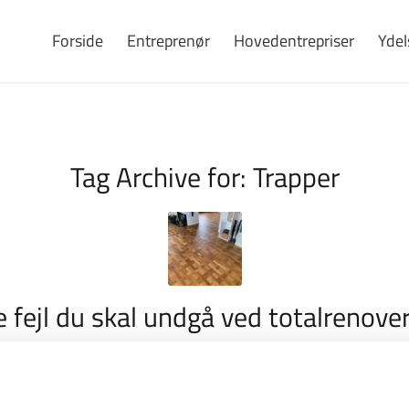
Forside
Entreprenør
Hovedentrepriser
Ydel
Tag Archive for:
Trapper
e fejl du skal undgå ved totalrenover
lejlighed
/
/
/
juni 24, 2026
0 Kommentarer
i
Blog
af
Admin