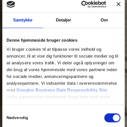
Samtykke
Detaljer
Om
Denne hjemmeside bruger cookies
Vi bruger cookies til at tilpasse vores indhold og
annoncer, til at vise dig funktioner til sociale medier og til
at analysere vores trafik. Vi deler også oplysninger om
din brug af vores hjemmeside med vores partnere inden
for sociale medier, annonceringspartnere og
analysepartnere. Vi indsamler data i overensstemmelse
med
Googles Business Data Responsibility Site
.
Vores partnere kan kombinere disse data med andre
oplysninger, du har givet dem, eller som de har indsamlet
fra din brug af deres tjenester.
Samtykkevalg
Se Cookie & Privatlivspolitik
her
Nødvendig