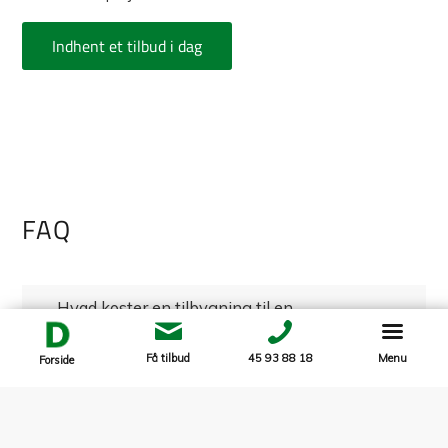
Indhent et tilbud i dag
FAQ
Hvad koster en tilbygning til en
murermestervilla?
Få tilbud
45 93 88 18
Menu
Forside
Kan man selv lave en tilbygning til en
murermestervilla?