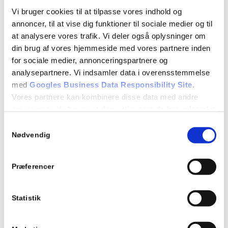
Vi bruger cookies til at tilpasse vores indhold og
annoncer, til at vise dig funktioner til sociale medier og til
at analysere vores trafik. Vi deler også oplysninger om
din brug af vores hjemmeside med vores partnere inden
for sociale medier, annonceringspartnere og
analysepartnere. Vi indsamler data i overensstemmelse
med
Googles Business Data Responsibility Site
.
Vores partnere kan kombinere disse data med andre
oplysninger, du har givet dem, eller som de har indsamlet
fra din brug af deres tjenester.
Samtykkevalg
Se Cookie & Privatlivspolitik
her
Nødvendig
Præferencer
Statistik