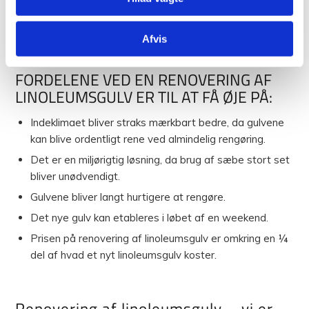
slibes ned samt afrenses, hvorefter en behandling af
overfladen kan give det gamle gulv et helt nyt liv.
Afvis
FORDELENE VED EN RENOVERING AF
LINOLEUMSGULV ER TIL AT FÅ ØJE PÅ:
Indeklimaet bliver straks mærkbart bedre, da gulvene
kan blive ordentligt rene ved almindelig rengøring.
Det er en miljørigtig løsning, da brug af sæbe stort set
bliver unødvendigt.
Gulvene bliver langt hurtigere at rengøre.
Det nye gulv kan etableres i løbet af en weekend.
Prisen på renovering af linoleumsgulv er omkring en ¼
del af hvad et nyt linoleumsgulv koster.
Renovering af linoleumsgulv – vi er