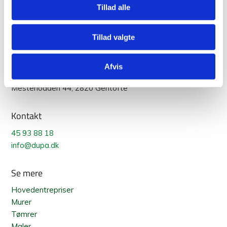
Tillad alle
Tillad valgte
Info
Afvis
Dupa
Mesterlodden 44, 2820 Gentofte
Kontakt
45 93 88 18
info@dupa.dk
Se mere
Hovedentrepriser
Murer
Tømrer
Maler