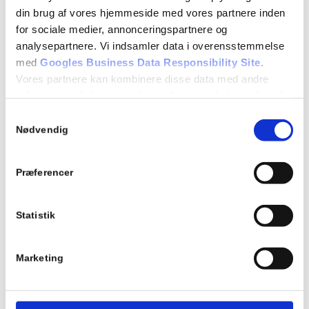
din brug af vores hjemmeside med vores partnere inden
for sociale medier, annonceringspartnere og
analysepartnere. Vi indsamler data i overensstemmelse
med
Googles Business Data Responsibility Site
.
Vores partnere kan kombinere disse data med andre
oplysninger, du har givet dem, eller som de har indsamlet
fra din brug af deres tjenester.
Samtykkevalg
Se Cookie & Privatlivspolitik
her
Nødvendig
Præferencer
Statistik
Marketing