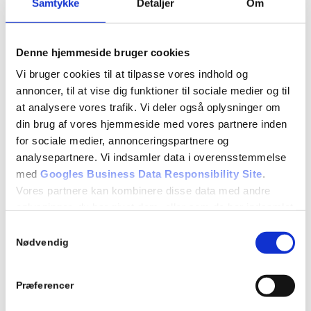
Samtykke
Detaljer
Om
Denne hjemmeside bruger cookies
Vi bruger cookies til at tilpasse vores indhold og
annoncer, til at vise dig funktioner til sociale medier og til
at analysere vores trafik. Vi deler også oplysninger om
din brug af vores hjemmeside med vores partnere inden
for sociale medier, annonceringspartnere og
analysepartnere. Vi indsamler data i overensstemmelse
med
Googles Business Data Responsibility Site
.
Vores partnere kan kombinere disse data med andre
oplysninger, du har givet dem, eller som de har indsamlet
fra din brug af deres tjenester.
Samtykkevalg
Se Cookie & Privatlivspolitik
her
Nødvendig
Præferencer
Info