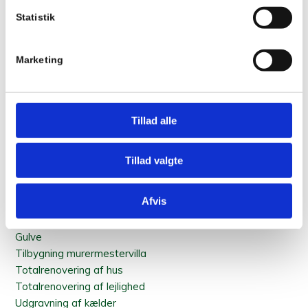
Dupa
Statistik
Mesterlodden 44, 2820 Gentofte
Marketing
Kontakt
45 93 88 18
info@dupa.dk
Tillad alle
Se mere
Tillad valgte
Hovedentrepriser
Murer
Afvis
Tømrer
Maler
Gulve
Tilbygning murermestervilla
Totalrenovering af hus
Totalrenovering af lejlighed
Udgravning af kælder